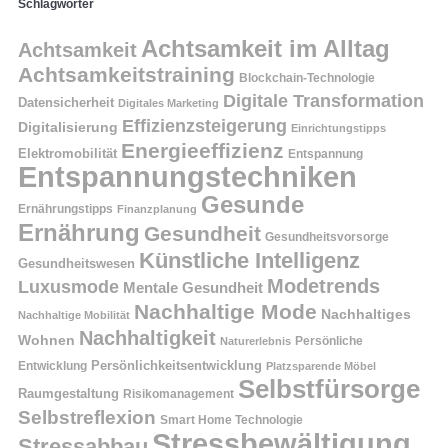
Schlagwörter
Achtsamkeit im Alltag
Achtsamkeit
Achtsamkeitstraining
Blockchain-Technologie
Digitale Transformation
Datensicherheit
Digitales Marketing
Effizienzsteigerung
Digitalisierung
Einrichtungstipps
Energieeffizienz
Elektromobilität
Entspannung
Entspannungstechniken
Gesunde
Ernährungstipps
Finanzplanung
Ernährung
Gesundheit
Gesundheitsvorsorge
Künstliche Intelligenz
Gesundheitswesen
Modetrends
Luxusmode
Mentale Gesundheit
Nachhaltige Mode
Nachhaltiges
Nachhaltige Mobilität
Nachhaltigkeit
Wohnen
Persönliche
Naturerlebnis
Entwicklung
Persönlichkeitsentwicklung
Platzsparende Möbel
Selbstfürsorge
Raumgestaltung
Risikomanagement
Selbstreflexion
Smart Home Technologie
Stressbewältigung
Stressabbau