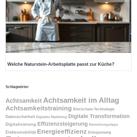
Welche Naturstein-Arbeitsplatte passt zur Küche?
Schlagwörter
Achtsamkeit im Alltag
Achtsamkeit
Achtsamkeitstraining
Blockchain-Technologie
Digitale Transformation
Datensicherheit
Digitales Marketing
Effizienzsteigerung
Digitalisierung
Einrichtungstipps
Energieeffizienz
Elektromobilität
Entspannung