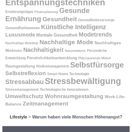
Entspannungstechniken
Gesunde
Ernährungstipps
Finanzplanung
Ernährung
Gesundheit
Gesundheitsvorsorge
Künstliche Intelligenz
Gesundheitswesen
Modetrends
Luxusmode
Mentale Gesundheit
Nachhaltige Mode
Nachhaltiges
Nachhaltige Mobilität
Nachhaltigkeit
Wohnen
Persönliche
Naturerlebnis
Entwicklung
Persönlichkeitsentwicklung
Platzsparende Möbel
Selbstfürsorge
Raumgestaltung
Risikomanagement
Selbstreflexion
Smart Home Technologie
Stressbewältigung
Stressabbau
Stressmanagement
Technologische Innovationen
Wohnraumgestaltung
Umweltschutz
Work-Life-
Zeitmanagement
Balance
Lifestyle
>
Warum haben viele Menschen Höhenangst?