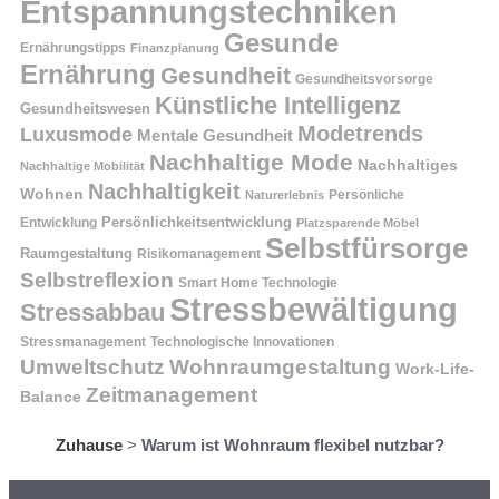
Entspannungstechniken
Gesunde
Ernährungstipps
Finanzplanung
Ernährung
Gesundheit
Gesundheitsvorsorge
Künstliche Intelligenz
Gesundheitswesen
Modetrends
Luxusmode
Mentale Gesundheit
Nachhaltige Mode
Nachhaltiges
Nachhaltige Mobilität
Nachhaltigkeit
Wohnen
Persönliche
Naturerlebnis
Entwicklung
Persönlichkeitsentwicklung
Platzsparende Möbel
Selbstfürsorge
Raumgestaltung
Risikomanagement
Selbstreflexion
Smart Home Technologie
Stressbewältigung
Stressabbau
Stressmanagement
Technologische Innovationen
Wohnraumgestaltung
Umweltschutz
Work-Life-
Zeitmanagement
Balance
Zuhause
>
Warum ist Wohnraum flexibel nutzbar?