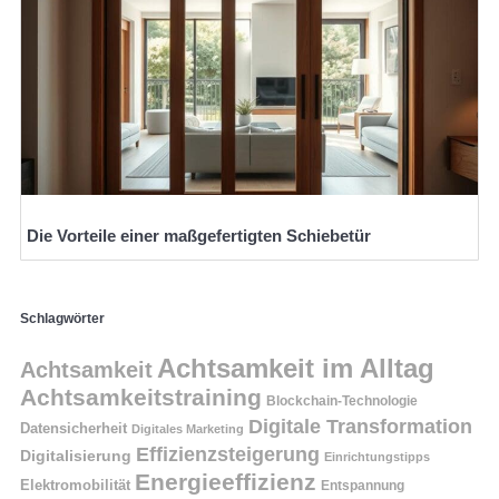
Die Vorteile einer maßgefertigten Schiebetür
Schlagwörter
Achtsamkeit im Alltag
Achtsamkeit
Achtsamkeitstraining
Blockchain-Technologie
Digitale Transformation
Datensicherheit
Digitales Marketing
Effizienzsteigerung
Digitalisierung
Einrichtungstipps
Energieeffizienz
Elektromobilität
Entspannung