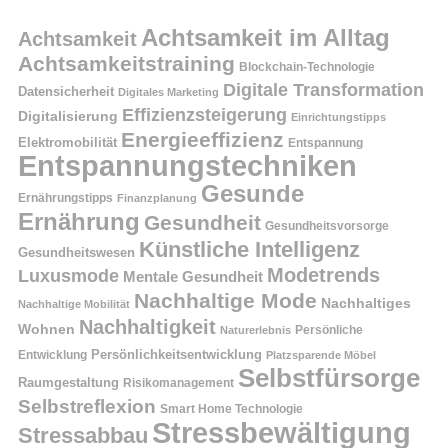
Achtsamkeit im Alltag
Achtsamkeit
Achtsamkeitstraining
Blockchain-Technologie
Digitale Transformation
Datensicherheit
Digitales Marketing
Effizienzsteigerung
Digitalisierung
Einrichtungstipps
Energieeffizienz
Elektromobilität
Entspannung
Entspannungstechniken
Gesunde
Ernährungstipps
Finanzplanung
Ernährung
Gesundheit
Gesundheitsvorsorge
Künstliche Intelligenz
Gesundheitswesen
Modetrends
Luxusmode
Mentale Gesundheit
Nachhaltige Mode
Nachhaltiges
Nachhaltige Mobilität
Nachhaltigkeit
Wohnen
Persönliche
Naturerlebnis
Entwicklung
Persönlichkeitsentwicklung
Platzsparende Möbel
Selbstfürsorge
Raumgestaltung
Risikomanagement
Selbstreflexion
Smart Home Technologie
Stressbewältigung
Stressabbau