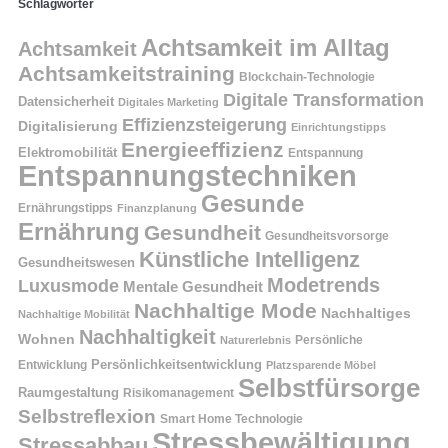
Schlagwörter
Achtsamkeit im Alltag
Achtsamkeit
Achtsamkeitstraining
Blockchain-Technologie
Digitale Transformation
Datensicherheit
Digitales Marketing
Effizienzsteigerung
Digitalisierung
Einrichtungstipps
Energieeffizienz
Elektromobilität
Entspannung
Entspannungstechniken
Gesunde
Ernährungstipps
Finanzplanung
Ernährung
Gesundheit
Gesundheitsvorsorge
Künstliche Intelligenz
Gesundheitswesen
Modetrends
Luxusmode
Mentale Gesundheit
Nachhaltige Mode
Nachhaltiges
Nachhaltige Mobilität
Nachhaltigkeit
Wohnen
Persönliche
Naturerlebnis
Entwicklung
Persönlichkeitsentwicklung
Platzsparende Möbel
Selbstfürsorge
Raumgestaltung
Risikomanagement
Selbstreflexion
Smart Home Technologie
Stressbewältigung
Stressabbau