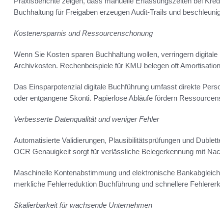
Praxisberichte zeigen, dass manuelle Erfassungszeiten bei Kre
Buchhaltung für Freigaben erzeugen Audit-Trails und beschleu
Kostenersparnis und Ressourcenschonung
Wenn Sie Kosten sparen Buchhaltung wollen, verringern digital
Archivkosten. Rechenbeispiele für KMU belegen oft Amortisatio
Das Einsparpotenzial digitale Buchführung umfasst direkte Pers
oder entgangene Skonti. Papierlose Abläufe fördern Ressource
Verbesserte Datenqualität und weniger Fehler
Automatisierte Validierungen, Plausibilitätsprüfungen und Duble
OCR Genauigkeit sorgt für verlässliche Belegerkennung mit Nac
Maschinelle Kontenabstimmung und elektronische Bankabgleiche r
merkliche Fehlerreduktion Buchführung und schnellere Fehlere
Skalierbarkeit für wachsende Unternehmen