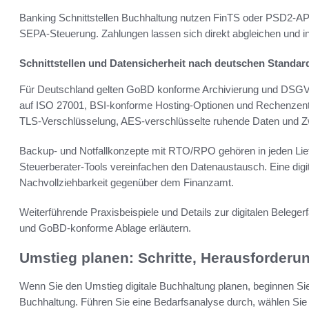
Banking Schnittstellen Buchhaltung nutzen FinTS oder PSD2-AP
SEPA-Steuerung. Zahlungen lassen sich direkt abgleichen und in
Schnittstellen und Datensicherheit nach deutschen Standar
Für Deutschland gelten GoBD konforme Archivierung und DSGVO
auf ISO 27001, BSI-konforme Hosting-Optionen und Rechenze
TLS-Verschlüsselung, AES-verschlüsselte ruhende Daten und Zwe
Backup- und Notfallkonzepte mit RTO/RPO gehören in jeden Lief
Steuerberater-Tools vereinfachen den Datenaustausch. Eine digi
Nachvollziehbarkeit gegenüber dem Finanzamt.
Weiterführende Praxisbeispiele und Details zur digitalen Beleger
und GoBD-konforme Ablage erläutern.
Umstieg planen: Schritte, Herausforderu
Wenn Sie den Umstieg digitale Buchhaltung planen, beginnen Sie m
Buchhaltung. Führen Sie eine Bedarfsanalyse durch, wählen Sie