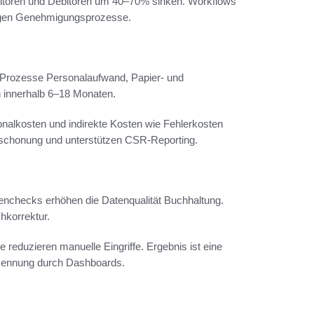
ditoren und Debitoren um 40–70% sinken. Workflows
nigen Genehmigungsprozesse.
e Prozesse Personalaufwand, Papier- und
n innerhalb 6–18 Monaten.
onalkosten und indirekte Kosten wie Fehlerkosten
nschonung und unterstützen CSR-Reporting.
ttenchecks erhöhen die Datenqualität Buchhaltung.
hkorrektur.
eduzieren manuelle Eingriffe. Ergebnis ist eine
rkennung durch Dashboards.