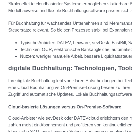
Skaleneffekte cloudbasierter Systeme ermöglichen skalierbare B
Modulbauweise und flexible Buchhaltungssoftware passen sich a
Für Buchhaltung für wachsendes Unternehmen sind Mehrmandant
Steuersätze relevant. So bleiben Prozesse stabil bei Expansio
Typische Anbieter: DATEV, Lexware, sevDesk, FastBill, 
Techniken: OCR, elektronische Bankabgleiche, automatis
Nutzen: weniger manuelle Arbeit, bessere Liquiditätssteue
digitale Buchhaltung: Technologien, Tool
Ihre digitale Buchhaltung lebt von klaren Entscheidungen bei Tec
eine Cloud Buchhaltung vs On-Premise-Lösung besser zu Ihrer 
Zugriff und automatische Updates. Lokale Buchhaltungssoftware 
Cloud-basierte Lösungen versus On-Premise-Software
Cloud-Anbieter wie sevDesk oder DATEVcloud erleichtern den mo
zahlen meist ein Abonnement und profitieren von kontinuierliche
klassische SAP- oder Lexware-Setups, verlangen einmalige Lize