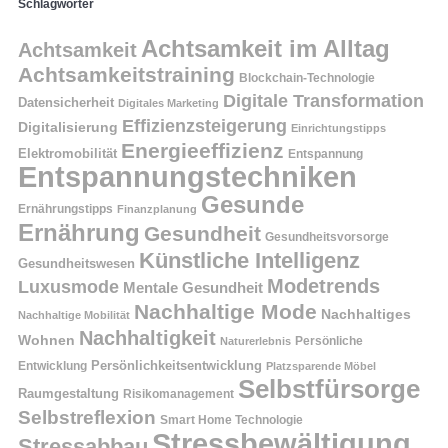
Schlagwörter
Achtsamkeit im Alltag
Achtsamkeit
Achtsamkeitstraining
Blockchain-Technologie
Digitale Transformation
Datensicherheit
Digitales Marketing
Effizienzsteigerung
Digitalisierung
Einrichtungstipps
Energieeffizienz
Elektromobilität
Entspannung
Entspannungstechniken
Gesunde
Ernährungstipps
Finanzplanung
Ernährung
Gesundheit
Gesundheitsvorsorge
Künstliche Intelligenz
Gesundheitswesen
Modetrends
Luxusmode
Mentale Gesundheit
Nachhaltige Mode
Nachhaltiges
Nachhaltige Mobilität
Nachhaltigkeit
Wohnen
Persönliche
Naturerlebnis
Entwicklung
Persönlichkeitsentwicklung
Platzsparende Möbel
Selbstfürsorge
Raumgestaltung
Risikomanagement
Selbstreflexion
Smart Home Technologie
Stressbewältigung
Stressabbau