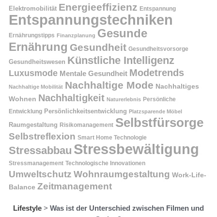
Energieeffizienz
Elektromobilität
Entspannung
Entspannungstechniken
Gesunde
Ernährungstipps
Finanzplanung
Ernährung
Gesundheit
Gesundheitsvorsorge
Künstliche Intelligenz
Gesundheitswesen
Modetrends
Luxusmode
Mentale Gesundheit
Nachhaltige Mode
Nachhaltiges
Nachhaltige Mobilität
Nachhaltigkeit
Wohnen
Persönliche
Naturerlebnis
Entwicklung
Persönlichkeitsentwicklung
Platzsparende Möbel
Selbstfürsorge
Raumgestaltung
Risikomanagement
Selbstreflexion
Smart Home Technologie
Stressbewältigung
Stressabbau
Stressmanagement
Technologische Innovationen
Wohnraumgestaltung
Umweltschutz
Work-Life-
Zeitmanagement
Balance
Lifestyle
>
Was ist der Unterschied zwischen Filmen und