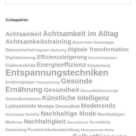
Schlagwörter
Achtsamkeit im Alltag
Achtsamkeit
Achtsamkeitstraining
Blockchain-Technologie
Digitale Transformation
Datensicherheit
Digitales Marketing
Effizienzsteigerung
Digitalisierung
Einrichtungstipps
Energieeffizienz
Elektromobilität
Entspannung
Entspannungstechniken
Gesunde
Ernährungstipps
Finanzplanung
Ernährung
Gesundheit
Gesundheitsvorsorge
Künstliche Intelligenz
Gesundheitswesen
Modetrends
Luxusmode
Mentale Gesundheit
Nachhaltige Mode
Nachhaltiges
Nachhaltige Mobilität
Nachhaltigkeit
Wohnen
Persönliche
Naturerlebnis
Entwicklung
Persönlichkeitsentwicklung
Platzsparende Möbel