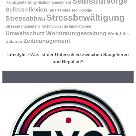
Selbstfürsorge
Raumgestaltung
Risikomanagement
Selbstreflexion
Smart Home Technologie
Stressbewältigung
Stressabbau
Stressmanagement
Technologische Innovationen
Wohnraumgestaltung
Umweltschutz
Work-Life-
Zeitmanagement
Balance
Lifestyle
>
Was ist der Unterschied zwischen Säugetieren
und Reptilien?