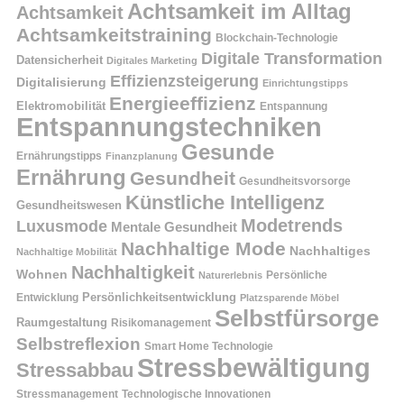
Achtsamkeit im Alltag
Achtsamkeit
Achtsamkeitstraining
Blockchain-Technologie
Digitale Transformation
Datensicherheit
Digitales Marketing
Effizienzsteigerung
Digitalisierung
Einrichtungstipps
Energieeffizienz
Elektromobilität
Entspannung
Entspannungstechniken
Gesunde
Ernährungstipps
Finanzplanung
Ernährung
Gesundheit
Gesundheitsvorsorge
Künstliche Intelligenz
Gesundheitswesen
Modetrends
Luxusmode
Mentale Gesundheit
Nachhaltige Mode
Nachhaltiges
Nachhaltige Mobilität
Nachhaltigkeit
Wohnen
Persönliche
Naturerlebnis
Entwicklung
Persönlichkeitsentwicklung
Platzsparende Möbel
Selbstfürsorge
Raumgestaltung
Risikomanagement
Selbstreflexion
Smart Home Technologie
Stressbewältigung
Stressabbau
Stressmanagement
Technologische Innovationen