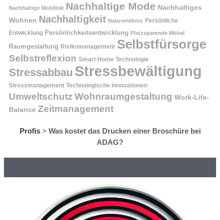
Nachhaltige Mode
Nachhaltiges
Nachhaltige Mobilität
Nachhaltigkeit
Wohnen
Persönliche
Naturerlebnis
Entwicklung
Persönlichkeitsentwicklung
Platzsparende Möbel
Selbstfürsorge
Raumgestaltung
Risikomanagement
Selbstreflexion
Smart Home Technologie
Stressbewältigung
Stressabbau
Stressmanagement
Technologische Innovationen
Wohnraumgestaltung
Umweltschutz
Work-Life-
Zeitmanagement
Balance
Profis
>
Was kostet das Drucken einer Broschüre bei
ADAG?