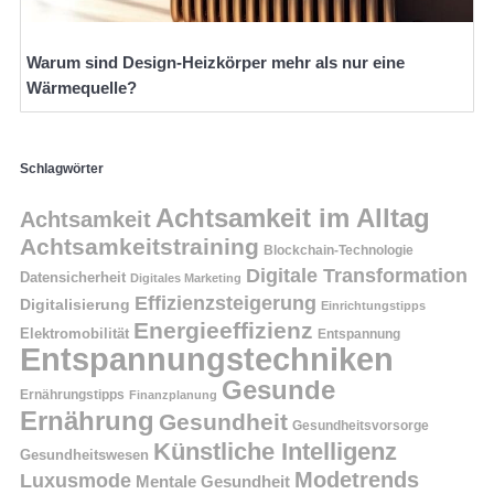
Warum sind Design-Heizkörper mehr als nur eine
Wärmequelle?
Schlagwörter
Achtsamkeit im Alltag
Achtsamkeit
Achtsamkeitstraining
Blockchain-Technologie
Digitale Transformation
Datensicherheit
Digitales Marketing
Effizienzsteigerung
Digitalisierung
Einrichtungstipps
Energieeffizienz
Elektromobilität
Entspannung
Entspannungstechniken
Gesunde
Ernährungstipps
Finanzplanung
Ernährung
Gesundheit
Gesundheitsvorsorge
Künstliche Intelligenz
Gesundheitswesen
Modetrends
Luxusmode
Mentale Gesundheit