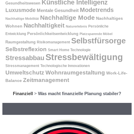
Künstliche Intelligenz
Gesundheitswesen
Modetrends
Luxusmode
Mentale Gesundheit
Nachhaltige Mode
Nachhaltiges
Nachhaltige Mobilität
Nachhaltigkeit
Wohnen
Persönliche
Naturerlebnis
Entwicklung
Persönlichkeitsentwicklung
Platzsparende Möbel
Selbstfürsorge
Raumgestaltung
Risikomanagement
Selbstreflexion
Smart Home Technologie
Stressbewältigung
Stressabbau
Stressmanagement
Technologische Innovationen
Wohnraumgestaltung
Umweltschutz
Work-Life-
Zeitmanagement
Balance
Finanziell
>
Was macht finanzielle Planung stabiler?