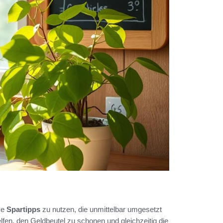
ive
Spartipps
zu nutzen, die unmittelbar umgesetzt
fen, den Geldbeutel zu schonen und gleichzeitig die