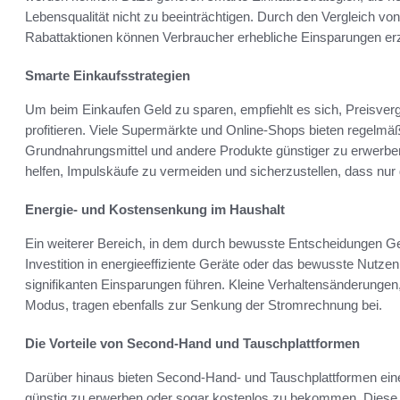
Lebensqualität nicht zu beeinträchtigen. Durch den Vergleich vo
Rabattaktionen können Verbraucher erhebliche Einsparungen erz
Smarte Einkaufsstrategien
Um beim Einkaufen Geld zu sparen, empfiehlt es sich, Preisver
profitieren. Viele Supermärkte und Online-Shops bieten regelmäß
Grundnahrungsmittel und andere Produkte günstiger zu erwerben
helfen, Impulskäufe zu vermeiden und sicherzustellen, dass nur d
Energie- und Kostensenkung im Haushalt
Ein weiterer Bereich, in dem durch bewusste Entscheidungen Gel
Investition in energieeffiziente Geräte oder das bewusste Nutz
signifikanten Einsparungen führen. Kleine Verhaltensänderunge
Modus, tragen ebenfalls zur Senkung der Stromrechnung bei.
Die Vorteile von Second-Hand und Tauschplattformen
Darüber hinaus bieten Second-Hand- und Tauschplattformen ein
günstig zu erwerben oder sogar kostenlos zu bekommen. Diese Pl