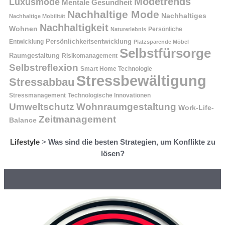
Modetrends
Luxusmode
Mentale Gesundheit
Nachhaltige Mode
Nachhaltiges
Nachhaltige Mobilität
Nachhaltigkeit
Wohnen
Persönliche
Naturerlebnis
Entwicklung
Persönlichkeitsentwicklung
Platzsparende Möbel
Selbstfürsorge
Raumgestaltung
Risikomanagement
Selbstreflexion
Smart Home Technologie
Stressbewältigung
Stressabbau
Stressmanagement
Technologische Innovationen
Wohnraumgestaltung
Umweltschutz
Work-Life-
Zeitmanagement
Balance
Lifestyle
>
Was sind die besten Strategien, um Konflikte zu
lösen?