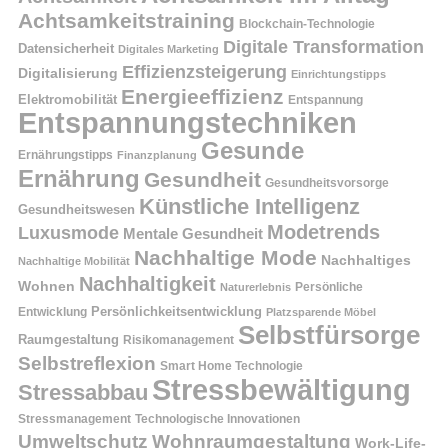
Achtsamkeitstraining
Blockchain-Technologie
Digitale Transformation
Datensicherheit
Digitales Marketing
Effizienzsteigerung
Digitalisierung
Einrichtungstipps
Energieeffizienz
Elektromobilität
Entspannung
Entspannungstechniken
Gesunde
Ernährungstipps
Finanzplanung
Ernährung
Gesundheit
Gesundheitsvorsorge
Künstliche Intelligenz
Gesundheitswesen
Modetrends
Luxusmode
Mentale Gesundheit
Nachhaltige Mode
Nachhaltiges
Nachhaltige Mobilität
Nachhaltigkeit
Wohnen
Persönliche
Naturerlebnis
Entwicklung
Persönlichkeitsentwicklung
Platzsparende Möbel
Selbstfürsorge
Raumgestaltung
Risikomanagement
Selbstreflexion
Smart Home Technologie
Stressbewältigung
Stressabbau
Stressmanagement
Technologische Innovationen
Wohnraumgestaltung
Umweltschutz
Work-Life-