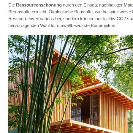
Die
Ressourcenschonung
durch den Einsatz nachhaltiger Mater
Brennstoffe erreicht. Ökologische Baustoffe, wie beispielsweise
Ressourcenverbrauchs bei, sondern können auch aktiv CO2 spe
hervorragenden Wahl für umweltbewusste Bauprojekte.