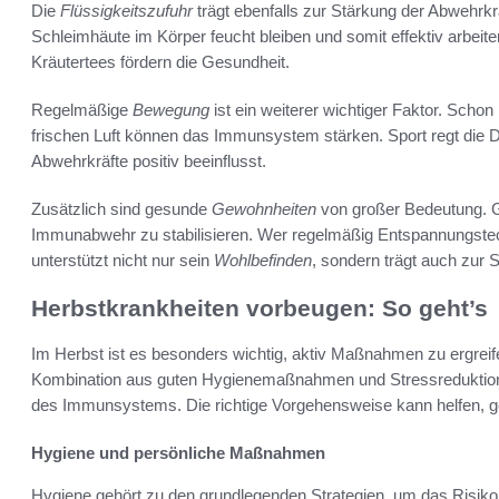
Die
Flüssigkeitszufuhr
trägt ebenfalls zur Stärkung der Abwehrkrä
Schleimhäute im Körper feucht bleiben und somit effektiv arbeit
Kräutertees fördern die Gesundheit.
Regelmäßige
Bewegung
ist ein weiterer wichtiger Faktor. Scho
frischen Luft können das Immunsystem stärken. Sport regt die 
Abwehrkräfte positiv beeinflusst.
Zusätzlich sind gesunde
Gewohnheiten
von großer Bedeutung. G
Immunabwehr zu stabilisieren. Wer regelmäßig Entspannungstech
unterstützt nicht nur sein
Wohlbefinden
, sondern trägt auch zur 
Herbstkrankheiten vorbeugen: So geht’s
Im Herbst ist es besonders wichtig, aktiv Maßnahmen zu ergrei
Kombination aus guten Hygienemaßnahmen und Stressreduktion s
des Immunsystems. Die richtige Vorgehensweise kann helfen, 
Hygiene und persönliche Maßnahmen
Hygiene gehört zu den grundlegenden Strategien, um das Risiko