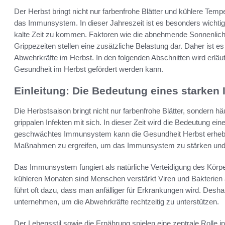
Der Herbst bringt nicht nur farbenfrohe Blätter und kühlere Te
das Immunsystem. In dieser Jahreszeit ist es besonders wichtig
kalte Zeit zu kommen. Faktoren wie die abnehmende Sonnenlicht
Grippezeiten stellen eine zusätzliche Belastung dar. Daher ist e
Abwehrkräfte im Herbst. In den folgenden Abschnitten wird erläut
Gesundheit im Herbst gefördert werden kann.
Einleitung: Die Bedeutung eines starke
Die Herbstsaison bringt nicht nur farbenfrohe Blätter, sondern h
grippalen Infekten mit sich. In dieser Zeit wird die Bedeutung 
geschwächtes Immunsystem kann die Gesundheit Herbst erheblich
Maßnahmen zu ergreifen, um das Immunsystem zu stärken und 
Das Immunsystem fungiert als natürliche Verteidigung des Körpe
kühleren Monaten sind Menschen verstärkt Viren und Bakteri
führt oft dazu, dass man anfälliger für Erkrankungen wird. Deshal
unternehmen, um die Abwehrkräfte rechtzeitig zu unterstützen.
Der Lebensstil sowie die Ernährung spielen eine zentrale Roll