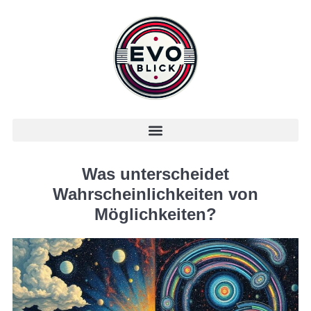
Was unterscheidet
Wahrscheinlichkeiten von
Möglichkeiten?