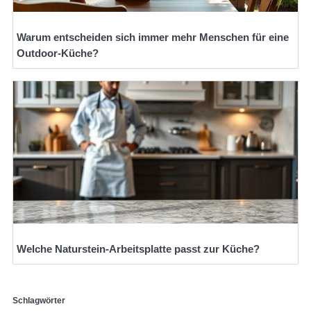
Warum entscheiden sich immer mehr Menschen für eine
Outdoor-Küche?
Welche Naturstein-Arbeitsplatte passt zur Küche?
Schlagwörter