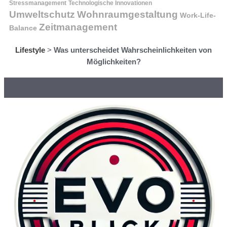
Stressmanagement
Technologische Innovationen
Wohnraumgestaltung
Umweltschutz
Work-Life-
Zeitmanagement
Balance
Lifestyle
>
Was unterscheidet Wahrscheinlichkeiten von
Möglichkeiten?