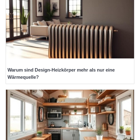
Warum sind Design-Heizkörper mehr als nur eine
Wärmequelle?