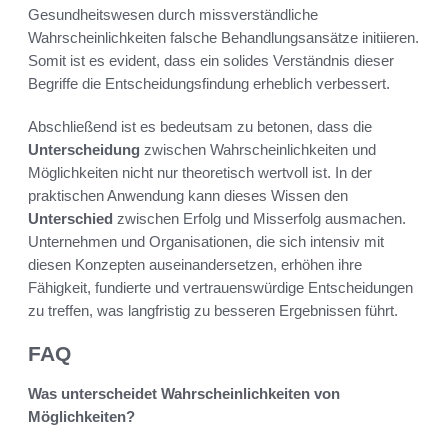
Gesundheitswesen durch missverständliche
Wahrscheinlichkeiten falsche Behandlungsansätze initiieren.
Somit ist es evident, dass ein solides Verständnis dieser
Begriffe die Entscheidungsfindung erheblich verbessert.
Abschließend ist es bedeutsam zu betonen, dass die
Unterscheidung
zwischen Wahrscheinlichkeiten und
Möglichkeiten nicht nur theoretisch wertvoll ist. In der
praktischen Anwendung kann dieses Wissen den
Unterschied
zwischen Erfolg und Misserfolg ausmachen.
Unternehmen und Organisationen, die sich intensiv mit
diesen Konzepten auseinandersetzen, erhöhen ihre
Fähigkeit, fundierte und vertrauenswürdige Entscheidungen
zu treffen, was langfristig zu besseren Ergebnissen führt.
FAQ
Was unterscheidet Wahrscheinlichkeiten von
Möglichkeiten?