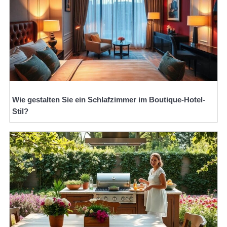
Wie gestalten Sie ein Schlafzimmer im Boutique-Hotel-
Stil?