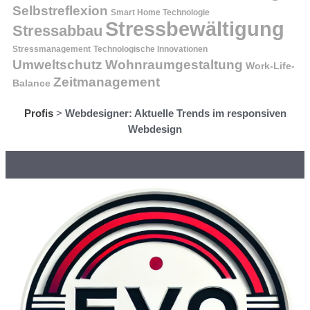
Selbstreflexion
Smart Home Technologie
Stressbewältigung
Stressabbau
Stressmanagement
Technologische Innovationen
Wohnraumgestaltung
Umweltschutz
Work-Life-
Zeitmanagement
Balance
Profis
>
Webdesigner: Aktuelle Trends im responsiven
Webdesign