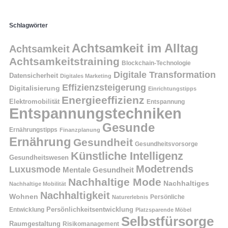
Schlagwörter
Achtsamkeit im Alltag
Achtsamkeit
Achtsamkeitstraining
Blockchain-Technologie
Digitale Transformation
Datensicherheit
Digitales Marketing
Effizienzsteigerung
Digitalisierung
Einrichtungstipps
Energieeffizienz
Elektromobilität
Entspannung
Entspannungstechniken
Gesunde
Ernährungstipps
Finanzplanung
Ernährung
Gesundheit
Gesundheitsvorsorge
Künstliche Intelligenz
Gesundheitswesen
Modetrends
Luxusmode
Mentale Gesundheit
Nachhaltige Mode
Nachhaltiges
Nachhaltige Mobilität
Nachhaltigkeit
Wohnen
Persönliche
Naturerlebnis
Entwicklung
Persönlichkeitsentwicklung
Platzsparende Möbel
Selbstfürsorge
Raumgestaltung
Risikomanagement