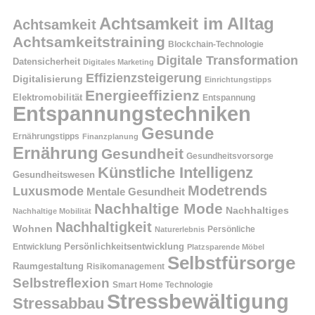
Achtsamkeit im Alltag
Achtsamkeit
Achtsamkeitstraining
Blockchain-Technologie
Digitale Transformation
Datensicherheit
Digitales Marketing
Effizienzsteigerung
Digitalisierung
Einrichtungstipps
Energieeffizienz
Elektromobilität
Entspannung
Entspannungstechniken
Gesunde
Ernährungstipps
Finanzplanung
Ernährung
Gesundheit
Gesundheitsvorsorge
Künstliche Intelligenz
Gesundheitswesen
Modetrends
Luxusmode
Mentale Gesundheit
Nachhaltige Mode
Nachhaltiges
Nachhaltige Mobilität
Nachhaltigkeit
Wohnen
Persönliche
Naturerlebnis
Entwicklung
Persönlichkeitsentwicklung
Platzsparende Möbel
Selbstfürsorge
Raumgestaltung
Risikomanagement
Selbstreflexion
Smart Home Technologie
Stressbewältigung
Stressabbau