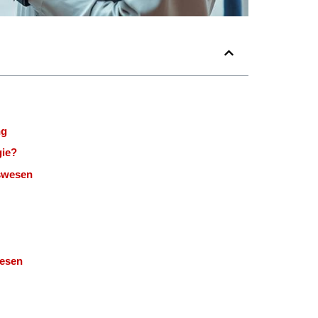
ng
gie?
tswesen
wesen