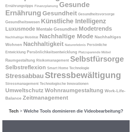
Gesunde
Ernährungstipps
Finanzplanung
Ernährung
Gesundheit
Gesundheitsvorsorge
Künstliche Intelligenz
Gesundheitswesen
Modetrends
Luxusmode
Mentale Gesundheit
Nachhaltige Mode
Nachhaltiges
Nachhaltige Mobilität
Nachhaltigkeit
Wohnen
Persönliche
Naturerlebnis
Entwicklung
Persönlichkeitsentwicklung
Platzsparende Möbel
Selbstfürsorge
Raumgestaltung
Risikomanagement
Selbstreflexion
Smart Home Technologie
Stressbewältigung
Stressabbau
Stressmanagement
Technologische Innovationen
Wohnraumgestaltung
Umweltschutz
Work-Life-
Zeitmanagement
Balance
Tech
>
Welche Tools dominieren die Videobearbeitung?