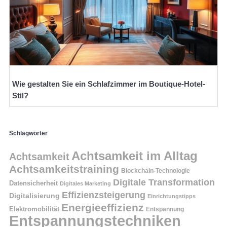
Wie gestalten Sie ein Schlafzimmer im Boutique-Hotel-
Stil?
Schlagwörter
Achtsamkeit im Alltag
Achtsamkeit
Achtsamkeitstraining
Blockchain-Technologie
Digitale Transformation
Datensicherheit
Digitales Marketing
Effizienzsteigerung
Digitalisierung
Einrichtungstipps
Energieeffizienz
Elektromobilität
Entspannung
Entspannungstechniken