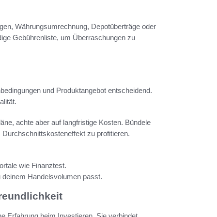
ungen, Währungsumrechnung, Depotüberträge oder
dige Gebührenliste, um Überraschungen zu
nbedingungen und Produktangebot entscheidend.
lität.
e, achte aber auf langfristige Kosten. Bündele
Durchschnittskosteneffekt zu profitieren.
tale wie Finanztest.
 zu deinem Handelsvolumen passt.
reundlichkeit
he Erfahrung beim Investieren. Sie verbindet