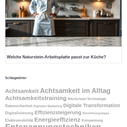
Welche Naturstein-Arbeitsplatte passt zur Küche?
Schlagwörter
Achtsamkeit im Alltag
Achtsamkeit
Achtsamkeitstraining
Blockchain-Technologie
Digitale Transformation
Datensicherheit
Digitales Marketing
Effizienzsteigerung
Digitalisierung
Einrichtungstipps
Energieeffizienz
Elektromobilität
Entspannung
Entspannungstechniken