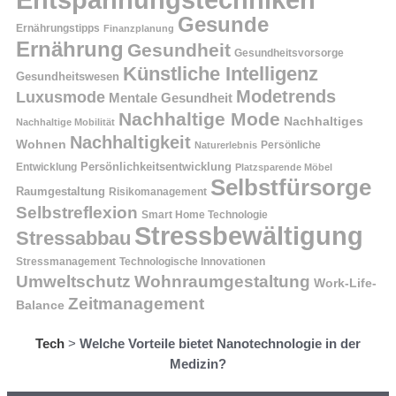
Gesunde
Ernährungstipps
Finanzplanung
Ernährung
Gesundheit
Gesundheitsvorsorge
Künstliche Intelligenz
Gesundheitswesen
Modetrends
Luxusmode
Mentale Gesundheit
Nachhaltige Mode
Nachhaltiges
Nachhaltige Mobilität
Nachhaltigkeit
Wohnen
Persönliche
Naturerlebnis
Entwicklung
Persönlichkeitsentwicklung
Platzsparende Möbel
Selbstfürsorge
Raumgestaltung
Risikomanagement
Selbstreflexion
Smart Home Technologie
Stressbewältigung
Stressabbau
Stressmanagement
Technologische Innovationen
Wohnraumgestaltung
Umweltschutz
Work-Life-
Zeitmanagement
Balance
Tech
>
Welche Vorteile bietet Nanotechnologie in der
Medizin?