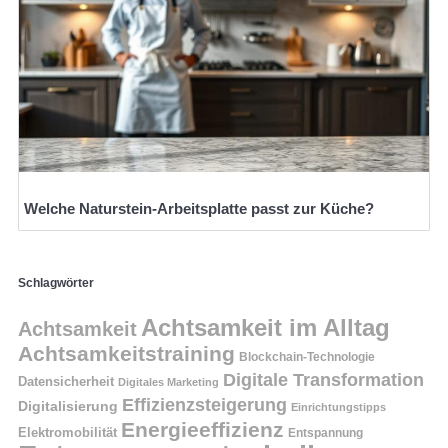
Welche Naturstein-Arbeitsplatte passt zur Küche?
Schlagwörter
Achtsamkeit im Alltag
Achtsamkeit
Achtsamkeitstraining
Blockchain-Technologie
Digitale Transformation
Datensicherheit
Digitales Marketing
Effizienzsteigerung
Digitalisierung
Einrichtungstipps
Energieeffizienz
Elektromobilität
Entspannung