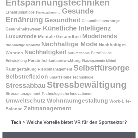
Entspannungstechniken
Gesunde
Ernährungstipps
Finanzplanung
Ernährung
Gesundheit
Gesundheitsvorsorge
Künstliche Intelligenz
Gesundheitswesen
Modetrends
Luxusmode
Mentale Gesundheit
Nachhaltige Mode
Nachhaltiges
Nachhaltige Mobilität
Nachhaltigkeit
Wohnen
Persönliche
Naturerlebnis
Entwicklung
Persönlichkeitsentwicklung
Platzsparende Möbel
Selbstfürsorge
Raumgestaltung
Risikomanagement
Selbstreflexion
Smart Home Technologie
Stressbewältigung
Stressabbau
Stressmanagement
Technologische Innovationen
Wohnraumgestaltung
Umweltschutz
Work-Life-
Zeitmanagement
Balance
Tech
>
Welche Vorteile bietet VR für den Sportsektor?