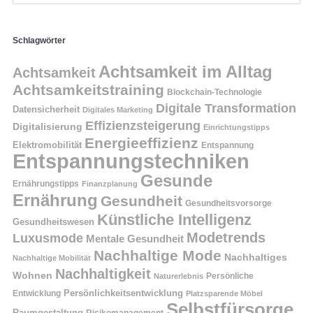
Schlagwörter
Achtsamkeit im Alltag
Achtsamkeit
Achtsamkeitstraining
Blockchain-Technologie
Digitale Transformation
Datensicherheit
Digitales Marketing
Effizienzsteigerung
Digitalisierung
Einrichtungstipps
Energieeffizienz
Elektromobilität
Entspannung
Entspannungstechniken
Gesunde
Ernährungstipps
Finanzplanung
Ernährung
Gesundheit
Gesundheitsvorsorge
Künstliche Intelligenz
Gesundheitswesen
Modetrends
Luxusmode
Mentale Gesundheit
Nachhaltige Mode
Nachhaltiges
Nachhaltige Mobilität
Nachhaltigkeit
Wohnen
Persönliche
Naturerlebnis
Entwicklung
Persönlichkeitsentwicklung
Platzsparende Möbel
Selbstfürsorge
Raumgestaltung
Risikomanagement