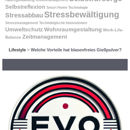
Selbstreflexion
Smart Home Technologie
Stressbewältigung
Stressabbau
Stressmanagement
Technologische Innovationen
Wohnraumgestaltung
Umweltschutz
Work-Life-
Zeitmanagement
Balance
Lifestyle
>
Welche Vorteile hat blasenfreies Gießpulver?