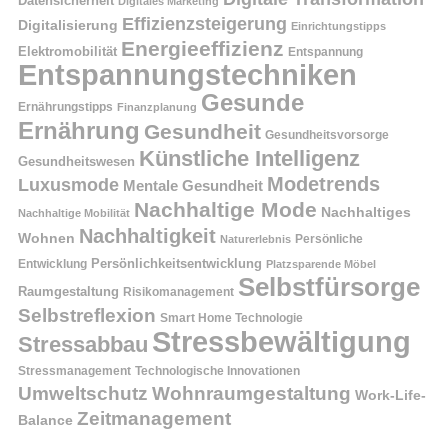
Datensicherheit
Digitales Marketing
Effizienzsteigerung
Digitalisierung
Einrichtungstipps
Energieeffizienz
Elektromobilität
Entspannung
Entspannungstechniken
Gesunde
Ernährungstipps
Finanzplanung
Ernährung
Gesundheit
Gesundheitsvorsorge
Künstliche Intelligenz
Gesundheitswesen
Modetrends
Luxusmode
Mentale Gesundheit
Nachhaltige Mode
Nachhaltiges
Nachhaltige Mobilität
Nachhaltigkeit
Wohnen
Persönliche
Naturerlebnis
Entwicklung
Persönlichkeitsentwicklung
Platzsparende Möbel
Selbstfürsorge
Raumgestaltung
Risikomanagement
Selbstreflexion
Smart Home Technologie
Stressbewältigung
Stressabbau
Stressmanagement
Technologische Innovationen
Wohnraumgestaltung
Umweltschutz
Work-Life-
Zeitmanagement
Balance