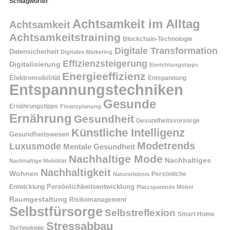
Schlagwörter
Achtsamkeit im Alltag
Achtsamkeit
Achtsamkeitstraining
Blockchain-Technologie
Digitale Transformation
Datensicherheit
Digitales Marketing
Effizienzsteigerung
Digitalisierung
Einrichtungstipps
Energieeffizienz
Elektromobilität
Entspannung
Entspannungstechniken
Gesunde
Ernährungstipps
Finanzplanung
Ernährung
Gesundheit
Gesundheitsvorsorge
Künstliche Intelligenz
Gesundheitswesen
Modetrends
Luxusmode
Mentale Gesundheit
Nachhaltige Mode
Nachhaltiges
Nachhaltige Mobilität
Nachhaltigkeit
Wohnen
Persönliche
Naturerlebnis
Entwicklung
Persönlichkeitsentwicklung
Platzsparende Möbel
Raumgestaltung
Risikomanagement
Selbstfürsorge
Selbstreflexion
Smart Home
Stressabbau
Technologie