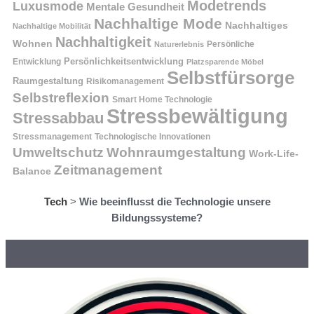
Modetrends
Luxusmode
Mentale Gesundheit
Nachhaltige Mode
Nachhaltiges
Nachhaltige Mobilität
Nachhaltigkeit
Wohnen
Persönliche
Naturerlebnis
Entwicklung
Persönlichkeitsentwicklung
Platzsparende Möbel
Selbstfürsorge
Raumgestaltung
Risikomanagement
Selbstreflexion
Smart Home Technologie
Stressbewältigung
Stressabbau
Stressmanagement
Technologische Innovationen
Wohnraumgestaltung
Umweltschutz
Work-Life-
Zeitmanagement
Balance
Tech
>
Wie beeinflusst die Technologie unsere
Bildungssysteme?