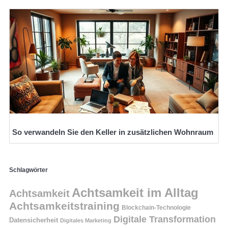
So verwandeln Sie den Keller in zusätzlichen Wohnraum
Schlagwörter
Achtsamkeit im Alltag
Achtsamkeit
Achtsamkeitstraining
Blockchain-Technologie
Digitale Transformation
Datensicherheit
Digitales Marketing