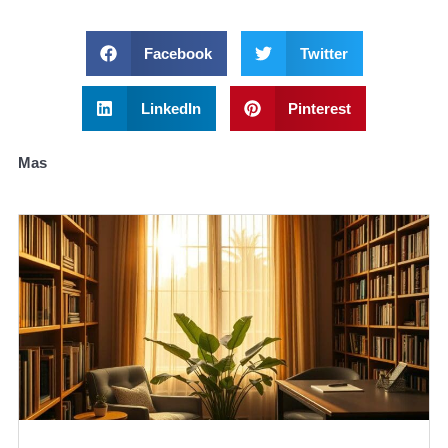
Facebook
Twitter
LinkedIn
Pinterest
Mas