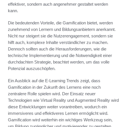
effektiver, sondern auch angenehmer gestaltet werden
kann.
Die bedeutenden Vorteile, die Gamification bietet, werden
zunehmend von Lernern und Bildungsanbietern anerkannt.
Nicht nur steigert sie die Nutzerengagement, sondern sie
hilft auch, komplexe Inhalte verständlicher zu machen.
Dennoch sollten auch die Herausforderungen, wie die
technische Implementierung und die Notwendigkeit einer
durchdachten Strategie, beachtet werden, um das volle
Potenzial auszuschöpfen.
Ein Ausblick auf die E-Learning Trends zeigt, dass
Gamification in der Zukunft des Lernens eine noch
zentralere Rolle spielen wird. Der Einsatz neuer
Technologien wie Virtual Reality und Augmented Reality wird
diese Entwicklungen weiter vorantreiben, wodurch ein
immersiveres und effektiveres Lernen ermöglicht wird.
Gamification wird weiterhin ein wichtiges Werkzeug sein,
um Bildung zugänglicher und motivierender zu gestalten.