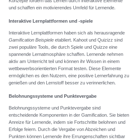
Konzepte fördern das Lernen durch interaktive Elemente
und schaffen ein motivierendes Umfeld für Lernende.
Interaktive Lernplattformen und -spiele
Interaktive Lernplattformen haben sich als herausragende
Gamification Beispiele
etabliert. Kahoot und Quizizz sind
zwei populäre Tools, die durch Spiele und Quizze eine
spannende Lernatmosphäre schaffen. Lernende nehmen
aktiv am Unterricht teil und können ihr Wissen in einem
wettbewerbsorientierten Format testen. Diese Elemente
ermöglichen es den Nutzern, eine positive Lernerfahrung zu
genießen und den Lernstoff besser zu verinnerlichen.
Belohnungssysteme und Punktevergabe
Belohnungssysteme und Punktevergabe sind
entscheidende Komponenten in der Gamification. Sie bieten
Anreize für Lernende, indem sie Fortschritte belohnen und
Erfolge feiern. Durch die Vergabe von Abzeichen und
Punkten können Lernende ihre Errungenschaften sichtbar