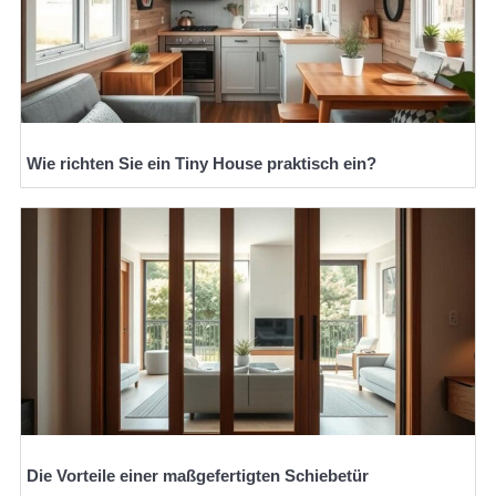
Wie richten Sie ein Tiny House praktisch ein?
Die Vorteile einer maßgefertigten Schiebetür