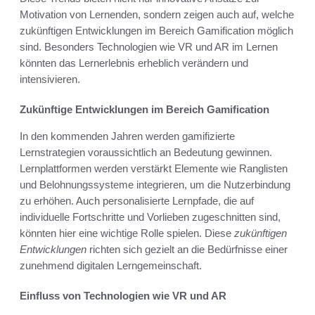
Motivation von Lernenden, sondern zeigen auch auf, welche
zukünftigen Entwicklungen im Bereich Gamification möglich
sind. Besonders Technologien wie VR und AR im Lernen
könnten das Lernerlebnis erheblich verändern und
intensivieren.
Zukünftige Entwicklungen im Bereich Gamification
In den kommenden Jahren werden gamifizierte
Lernstrategien voraussichtlich an Bedeutung gewinnen.
Lernplattformen werden verstärkt Elemente wie Ranglisten
und Belohnungssysteme integrieren, um die Nutzerbindung
zu erhöhen. Auch personalisierte Lernpfade, die auf
individuelle Fortschritte und Vorlieben zugeschnitten sind,
könnten hier eine wichtige Rolle spielen. Diese
zukünftigen
Entwicklungen
richten sich gezielt an die Bedürfnisse einer
zunehmend digitalen Lerngemeinschaft.
Einfluss von Technologien wie VR und AR