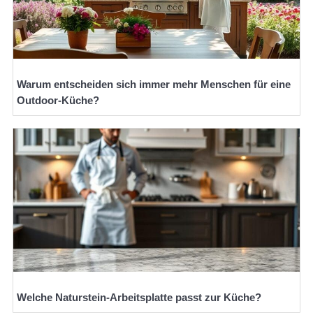
Warum entscheiden sich immer mehr Menschen für eine
Outdoor-Küche?
Welche Naturstein-Arbeitsplatte passt zur Küche?