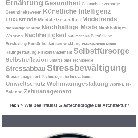
Ernährung
Gesundheit
Gesundheitsvorsorge
Künstliche Intelligenz
Gesundheitswesen
Modetrends
Luxusmode
Mentale Gesundheit
Nachhaltige Mode
Nachhaltiges
Nachhaltige Mobilität
Nachhaltigkeit
Wohnen
Persönliche
Naturerlebnis
Entwicklung
Persönlichkeitsentwicklung
Platzsparende Möbel
Selbstfürsorge
Raumgestaltung
Risikomanagement
Selbstreflexion
Smart Home Technologie
Stressbewältigung
Stressabbau
Stressmanagement
Technologische Innovationen
Wohnraumgestaltung
Umweltschutz
Work-Life-
Zeitmanagement
Balance
Tech
>
Wie beeinflusst Glastechnologie die Architektur?