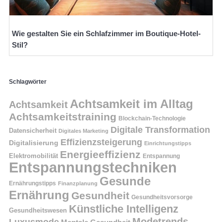
Wie gestalten Sie ein Schlafzimmer im Boutique-Hotel-
Stil?
Schlagwörter
Achtsamkeit im Alltag
Achtsamkeit
Achtsamkeitstraining
Blockchain-Technologie
Digitale Transformation
Datensicherheit
Digitales Marketing
Effizienzsteigerung
Digitalisierung
Einrichtungstipps
Energieeffizienz
Elektromobilität
Entspannung
Entspannungstechniken
Gesunde
Ernährungstipps
Finanzplanung
Ernährung
Gesundheit
Gesundheitsvorsorge
Künstliche Intelligenz
Gesundheitswesen
Modetrends
Luxusmode