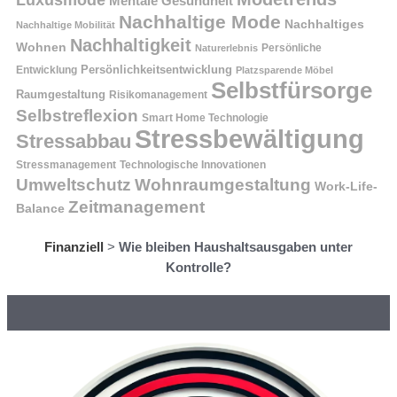
Mentale Gesundheit
Nachhaltige Mode
Nachhaltiges
Nachhaltige Mobilität
Nachhaltigkeit
Wohnen
Persönliche
Naturerlebnis
Entwicklung
Persönlichkeitsentwicklung
Platzsparende Möbel
Selbstfürsorge
Raumgestaltung
Risikomanagement
Selbstreflexion
Smart Home Technologie
Stressbewältigung
Stressabbau
Stressmanagement
Technologische Innovationen
Wohnraumgestaltung
Umweltschutz
Work-Life-
Zeitmanagement
Balance
Finanziell
>
Wie bleiben Haushaltsausgaben unter
Kontrolle?