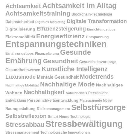
Achtsamkeit im Alltag
Achtsamkeit
Achtsamkeitstraining
Blockchain-Technologie
Digitale Transformation
Datensicherheit
Digitales Marketing
Effizienzsteigerung
Digitalisierung
Einrichtungstipps
Energieeffizienz
Elektromobilität
Entspannung
Entspannungstechniken
Gesunde
Ernährungstipps
Finanzplanung
Ernährung
Gesundheit
Gesundheitsvorsorge
Künstliche Intelligenz
Gesundheitswesen
Modetrends
Luxusmode
Mentale Gesundheit
Nachhaltige Mode
Nachhaltiges
Nachhaltige Mobilität
Nachhaltigkeit
Wohnen
Persönliche
Naturerlebnis
Entwicklung
Persönlichkeitsentwicklung
Platzsparende Möbel
Selbstfürsorge
Raumgestaltung
Risikomanagement
Selbstreflexion
Smart Home Technologie
Stressbewältigung
Stressabbau
Stressmanagement
Technologische Innovationen