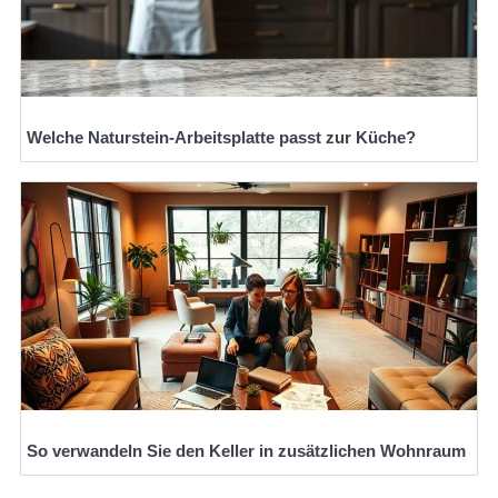
Welche Naturstein-Arbeitsplatte passt zur Küche?
So verwandeln Sie den Keller in zusätzlichen Wohnraum