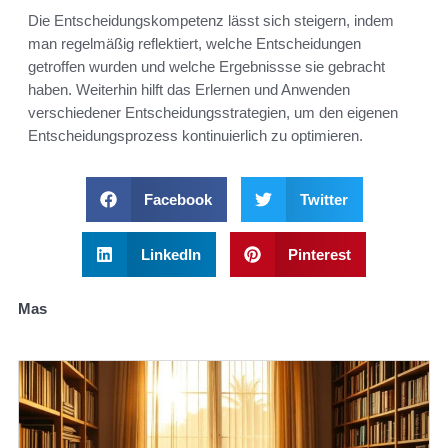
Die Entscheidungskompetenz lässt sich steigern, indem
man regelmäßig reflektiert, welche Entscheidungen
getroffen wurden und welche Ergebnissse sie gebracht
haben. Weiterhin hilft das Erlernen und Anwenden
verschiedener Entscheidungsstrategien, um den eigenen
Entscheidungsprozess kontinuierlich zu optimieren.
Facebook
Twitter
LinkedIn
Pinterest
Mas