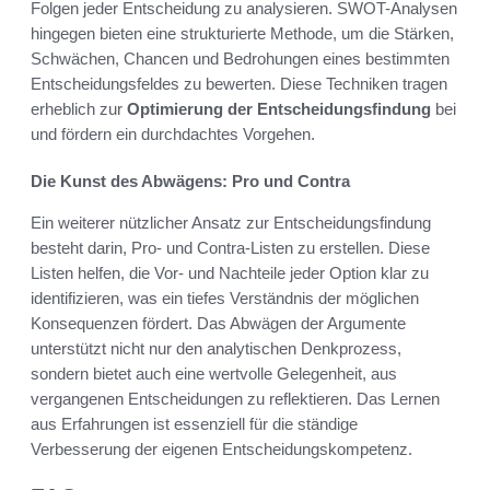
Folgen jeder Entscheidung zu analysieren. SWOT-Analysen
hingegen bieten eine strukturierte Methode, um die Stärken,
Schwächen, Chancen und Bedrohungen eines bestimmten
Entscheidungsfeldes zu bewerten. Diese Techniken tragen
erheblich zur
Optimierung der Entscheidungsfindung
bei
und fördern ein durchdachtes Vorgehen.
Die Kunst des Abwägens: Pro und Contra
Ein weiterer nützlicher Ansatz zur Entscheidungsfindung
besteht darin, Pro- und Contra-Listen zu erstellen. Diese
Listen helfen, die Vor- und Nachteile jeder Option klar zu
identifizieren, was ein tiefes Verständnis der möglichen
Konsequenzen fördert. Das Abwägen der Argumente
unterstützt nicht nur den analytischen Denkprozess,
sondern bietet auch eine wertvolle Gelegenheit, aus
vergangenen Entscheidungen zu reflektieren. Das Lernen
aus Erfahrungen ist essenziell für die ständige
Verbesserung der eigenen Entscheidungskompetenz.