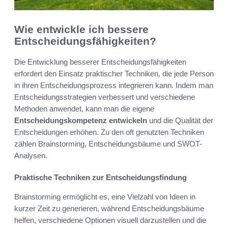
Wie entwickle ich bessere
Entscheidungsfähigkeiten?
Die Entwicklung besserer Entscheidungsfähigkeiten
erfordert den Einsatz praktischer Techniken, die jede Person
in ihren Entscheidungsprozess integrieren kann. Indem man
Entscheidungsstrategien verbessert und verschiedene
Methoden anwendet, kann man die eigene
Entscheidungskompetenz entwickeln
und die Qualität der
Entscheidungen erhöhen. Zu den oft genutzten Techniken
zählen Brainstorming, Entscheidungsbäume und SWOT-
Analysen.
Praktische Techniken zur Entscheidungsfindung
Brainstorming ermöglicht es, eine Vielzahl von Ideen in
kurzer Zeit zu generieren, während Entscheidungsbäume
helfen, verschiedene Optionen visuell darzustellen und die