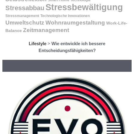
Stressbewältigung
Stressabbau
Stressmanagement
Technologische Innovationen
Wohnraumgestaltung
Umweltschutz
Work-Life-
Zeitmanagement
Balance
Lifestyle
>
Wie entwickle ich bessere
Entscheidungsfähigkeiten?