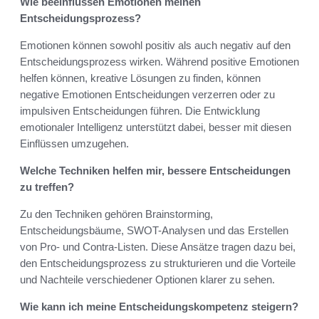
Wie beeinflussen Emotionen meinen
Entscheidungsprozess?
Emotionen können sowohl positiv als auch negativ auf den
Entscheidungsprozess wirken. Während positive Emotionen
helfen können, kreative Lösungen zu finden, können
negative Emotionen Entscheidungen verzerren oder zu
impulsiven Entscheidungen führen. Die Entwicklung
emotionaler Intelligenz unterstützt dabei, besser mit diesen
Einflüssen umzugehen.
Welche Techniken helfen mir, bessere Entscheidungen
zu treffen?
Zu den Techniken gehören Brainstorming,
Entscheidungsbäume, SWOT-Analysen und das Erstellen
von Pro- und Contra-Listen. Diese Ansätze tragen dazu bei,
den Entscheidungsprozess zu strukturieren und die Vorteile
und Nachteile verschiedener Optionen klarer zu sehen.
Wie kann ich meine Entscheidungskompetenz steigern?