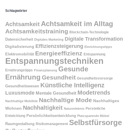
Schlagwörter
Achtsamkeit im Alltag
Achtsamkeit
Achtsamkeitstraining
Blockchain-Technologie
Digitale Transformation
Datensicherheit
Digitales Marketing
Effizienzsteigerung
Digitalisierung
Einrichtungstipps
Energieeffizienz
Elektromobilität
Entspannung
Entspannungstechniken
Gesunde
Ernährungstipps
Finanzplanung
Ernährung
Gesundheit
Gesundheitsvorsorge
Künstliche Intelligenz
Gesundheitswesen
Modetrends
Luxusmode
Mentale Gesundheit
Nachhaltige Mode
Nachhaltiges
Nachhaltige Mobilität
Nachhaltigkeit
Wohnen
Persönliche
Naturerlebnis
Entwicklung
Persönlichkeitsentwicklung
Platzsparende Möbel
Selbstfürsorge
Raumgestaltung
Risikomanagement