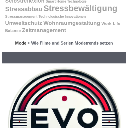
Selbstreflexion
Smart Home Technologie
Stressbewältigung
Stressabbau
Stressmanagement
Technologische Innovationen
Wohnraumgestaltung
Umweltschutz
Work-Life-
Zeitmanagement
Balance
Mode
>
Wie Filme und Serien Modetrends setzen