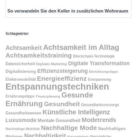
So verwandeln Sie den Keller in zusätzlichen Wohnraum
Schlagwörter
Achtsamkeit im Alltag
Achtsamkeit
Achtsamkeitstraining
Blockchain-Technologie
Digitale Transformation
Datensicherheit
Digitales Marketing
Effizienzsteigerung
Digitalisierung
Einrichtungstipps
Energieeffizienz
Elektromobilität
Entspannung
Entspannungstechniken
Gesunde
Ernährungstipps
Finanzplanung
Ernährung
Gesundheit
Gesundheitsvorsorge
Künstliche Intelligenz
Gesundheitswesen
Modetrends
Luxusmode
Mentale Gesundheit
Nachhaltige Mode
Nachhaltiges
Nachhaltige Mobilität
Nachhaltigkeit
Wohnen
Persönliche
Naturerlebnis