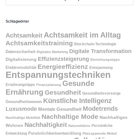
Schlagwörter
Achtsamkeit im Alltag
Achtsamkeit
Achtsamkeitstraining
Blockchain-Technologie
Digitale Transformation
Datensicherheit
Digitales Marketing
Effizienzsteigerung
Digitalisierung
Einrichtungstipps
Energieeffizienz
Elektromobilität
Entspannung
Entspannungstechniken
Gesunde
Ernährungstipps
Finanzplanung
Ernährung
Gesundheit
Gesundheitsvorsorge
Künstliche Intelligenz
Gesundheitswesen
Modetrends
Luxusmode
Mentale Gesundheit
Nachhaltige Mode
Nachhaltiges
Nachhaltige Mobilität
Nachhaltigkeit
Wohnen
Persönliche
Naturerlebnis
Entwicklung
Persönlichkeitsentwicklung
Platzsparende Möbel