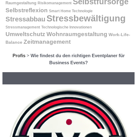
Selbstfürsorge
Raumgestaltung
Risikomanagement
Selbstreflexion
Smart Home Technologie
Stressbewältigung
Stressabbau
Stressmanagement
Technologische Innovationen
Wohnraumgestaltung
Umweltschutz
Work-Life-
Zeitmanagement
Balance
Profis
>
Wie findest du den richtigen Eventplaner für
Business Events?