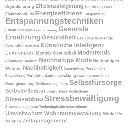
Effizienzsteigerung
Digitalisierung
Einrichtungstipps
Energieeffizienz
Elektromobilität
Entspannung
Entspannungstechniken
Gesunde
Ernährungstipps
Finanzplanung
Ernährung
Gesundheit
Gesundheitsvorsorge
Künstliche Intelligenz
Gesundheitswesen
Modetrends
Luxusmode
Mentale Gesundheit
Nachhaltige Mode
Nachhaltiges
Nachhaltige Mobilität
Nachhaltigkeit
Wohnen
Persönliche
Naturerlebnis
Entwicklung
Persönlichkeitsentwicklung
Platzsparende Möbel
Selbstfürsorge
Raumgestaltung
Risikomanagement
Selbstreflexion
Smart Home Technologie
Stressbewältigung
Stressabbau
Stressmanagement
Technologische Innovationen
Wohnraumgestaltung
Umweltschutz
Work-Life-
Zeitmanagement
Balance