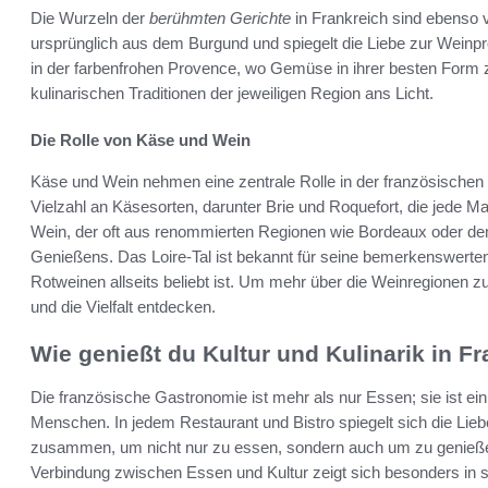
Die Wurzeln der
berühmten Gerichte
in Frankreich sind ebenso v
ursprünglich aus dem Burgund und spiegelt die Liebe zur Weinpro
in der farbenfrohen Provence, wo Gemüse in ihrer besten Form 
kulinarischen Traditionen der jeweiligen Region ans Licht.
Die Rolle von Käse und Wein
Käse und Wein nehmen eine zentrale Rolle in der französischen E
Vielzahl an Käsesorten, darunter Brie und Roquefort, die jede M
Wein, der oft aus renommierten Regionen wie Bordeaux oder dem
Genießens. Das Loire-Tal ist bekannt für seine bemerkenswert
Rotweinen allseits beliebt ist. Um mehr über die Weinregionen z
und die Vielfalt entdecken.
Wie genießt du Kultur und Kulinarik in F
Die französische Gastronomie ist mehr als nur Essen; sie ist ein 
Menschen. In jedem Restaurant und Bistro spiegelt sich die Li
zusammen, um nicht nur zu essen, sondern auch um zu genießen
Verbindung zwischen Essen und Kultur zeigt sich besonders in 