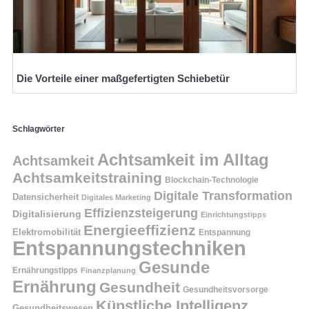
Die Vorteile einer maßgefertigten Schiebetür
Schlagwörter
Achtsamkeit im Alltag
Achtsamkeit
Achtsamkeitstraining
Blockchain-Technologie
Digitale Transformation
Datensicherheit
Digitales Marketing
Effizienzsteigerung
Digitalisierung
Einrichtungstipps
Energieeffizienz
Elektromobilität
Entspannung
Entspannungstechniken
Gesunde
Ernährungstipps
Finanzplanung
Ernährung
Gesundheit
Gesundheitsvorsorge
Künstliche Intelligenz
Gesundheitswesen