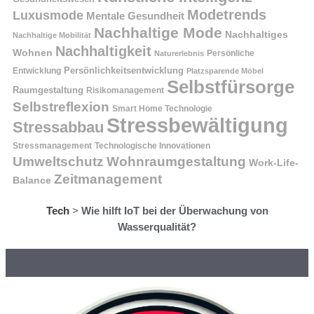
Modetrends
Luxusmode
Mentale Gesundheit
Nachhaltige Mode
Nachhaltiges
Nachhaltige Mobilität
Nachhaltigkeit
Wohnen
Persönliche
Naturerlebnis
Entwicklung
Persönlichkeitsentwicklung
Platzsparende Möbel
Selbstfürsorge
Raumgestaltung
Risikomanagement
Selbstreflexion
Smart Home Technologie
Stressbewältigung
Stressabbau
Stressmanagement
Technologische Innovationen
Wohnraumgestaltung
Umweltschutz
Work-Life-
Zeitmanagement
Balance
Tech
>
Wie hilft IoT bei der Überwachung von
Wasserqualität?