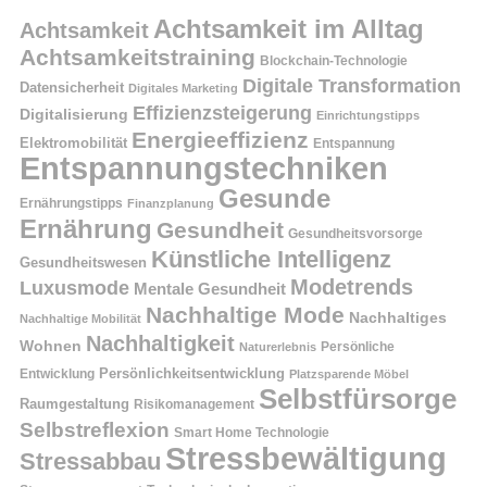
Achtsamkeit im Alltag
Achtsamkeit
Achtsamkeitstraining
Blockchain-Technologie
Digitale Transformation
Datensicherheit
Digitales Marketing
Effizienzsteigerung
Digitalisierung
Einrichtungstipps
Energieeffizienz
Elektromobilität
Entspannung
Entspannungstechniken
Gesunde
Ernährungstipps
Finanzplanung
Ernährung
Gesundheit
Gesundheitsvorsorge
Künstliche Intelligenz
Gesundheitswesen
Modetrends
Luxusmode
Mentale Gesundheit
Nachhaltige Mode
Nachhaltiges
Nachhaltige Mobilität
Nachhaltigkeit
Wohnen
Persönliche
Naturerlebnis
Entwicklung
Persönlichkeitsentwicklung
Platzsparende Möbel
Selbstfürsorge
Raumgestaltung
Risikomanagement
Selbstreflexion
Smart Home Technologie
Stressbewältigung
Stressabbau