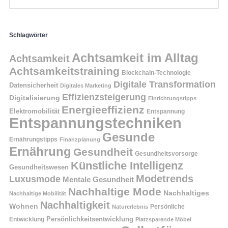
Schlagwörter
Achtsamkeit im Alltag
Achtsamkeit
Achtsamkeitstraining
Blockchain-Technologie
Digitale Transformation
Datensicherheit
Digitales Marketing
Effizienzsteigerung
Digitalisierung
Einrichtungstipps
Energieeffizienz
Elektromobilität
Entspannung
Entspannungstechniken
Gesunde
Ernährungstipps
Finanzplanung
Ernährung
Gesundheit
Gesundheitsvorsorge
Künstliche Intelligenz
Gesundheitswesen
Modetrends
Luxusmode
Mentale Gesundheit
Nachhaltige Mode
Nachhaltiges
Nachhaltige Mobilität
Nachhaltigkeit
Wohnen
Persönliche
Naturerlebnis
Entwicklung
Persönlichkeitsentwicklung
Platzsparende Möbel