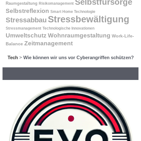
Selbstfürsorge
Raumgestaltung
Risikomanagement
Selbstreflexion
Smart Home Technologie
Stressbewältigung
Stressabbau
Stressmanagement
Technologische Innovationen
Wohnraumgestaltung
Umweltschutz
Work-Life-
Zeitmanagement
Balance
Tech
>
Wie können wir uns vor Cyberangriffen schützen?