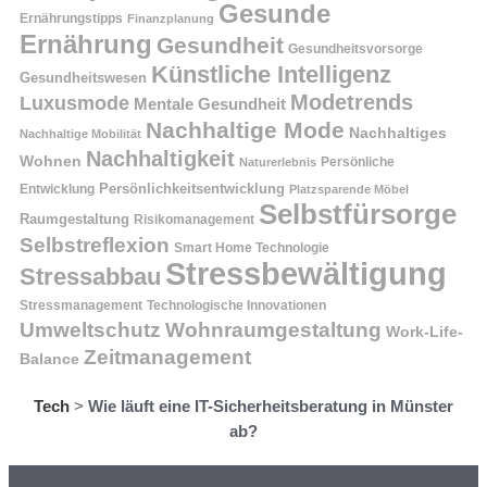
Gesunde
Ernährungstipps
Finanzplanung
Ernährung
Gesundheit
Gesundheitsvorsorge
Künstliche Intelligenz
Gesundheitswesen
Modetrends
Luxusmode
Mentale Gesundheit
Nachhaltige Mode
Nachhaltiges
Nachhaltige Mobilität
Nachhaltigkeit
Wohnen
Persönliche
Naturerlebnis
Entwicklung
Persönlichkeitsentwicklung
Platzsparende Möbel
Selbstfürsorge
Raumgestaltung
Risikomanagement
Selbstreflexion
Smart Home Technologie
Stressbewältigung
Stressabbau
Stressmanagement
Technologische Innovationen
Wohnraumgestaltung
Umweltschutz
Work-Life-
Zeitmanagement
Balance
Tech
>
Wie läuft eine IT-Sicherheitsberatung in Münster
ab?