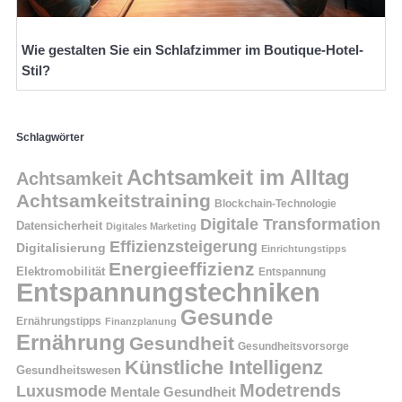
Wie gestalten Sie ein Schlafzimmer im Boutique-Hotel-
Stil?
Schlagwörter
Achtsamkeit im Alltag
Achtsamkeit
Achtsamkeitstraining
Blockchain-Technologie
Digitale Transformation
Datensicherheit
Digitales Marketing
Effizienzsteigerung
Digitalisierung
Einrichtungstipps
Energieeffizienz
Elektromobilität
Entspannung
Entspannungstechniken
Gesunde
Ernährungstipps
Finanzplanung
Ernährung
Gesundheit
Gesundheitsvorsorge
Künstliche Intelligenz
Gesundheitswesen
Modetrends
Luxusmode
Mentale Gesundheit