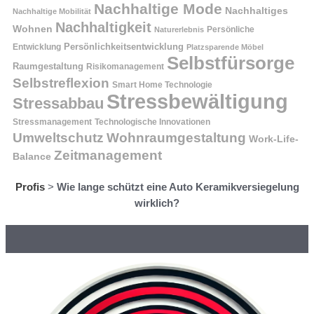
Nachhaltige Mode
Nachhaltiges
Nachhaltige Mobilität
Nachhaltigkeit
Wohnen
Persönliche
Naturerlebnis
Entwicklung
Persönlichkeitsentwicklung
Platzsparende Möbel
Selbstfürsorge
Raumgestaltung
Risikomanagement
Selbstreflexion
Smart Home Technologie
Stressbewältigung
Stressabbau
Stressmanagement
Technologische Innovationen
Wohnraumgestaltung
Umweltschutz
Work-Life-
Zeitmanagement
Balance
Profis
>
Wie lange schützt eine Auto Keramikversiegelung
wirklich?