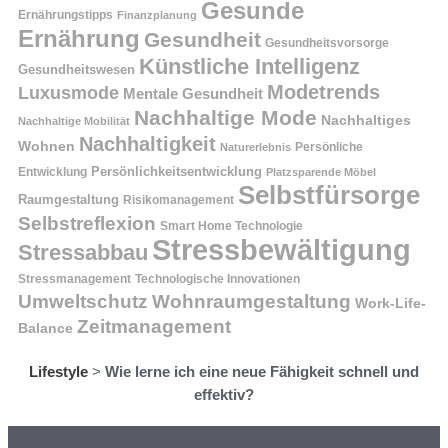
Gesunde
Ernährungstipps
Finanzplanung
Ernährung
Gesundheit
Gesundheitsvorsorge
Künstliche Intelligenz
Gesundheitswesen
Modetrends
Luxusmode
Mentale Gesundheit
Nachhaltige Mode
Nachhaltiges
Nachhaltige Mobilität
Nachhaltigkeit
Wohnen
Persönliche
Naturerlebnis
Entwicklung
Persönlichkeitsentwicklung
Platzsparende Möbel
Selbstfürsorge
Raumgestaltung
Risikomanagement
Selbstreflexion
Smart Home Technologie
Stressbewältigung
Stressabbau
Stressmanagement
Technologische Innovationen
Wohnraumgestaltung
Umweltschutz
Work-Life-
Zeitmanagement
Balance
Lifestyle
>
Wie lerne ich eine neue Fähigkeit schnell und
effektiv?