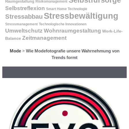
Raumgestaltung
Risikomanagement
Selbstreflexion
Smart Home Technologie
Stressbewältigung
Stressabbau
Stressmanagement
Technologische Innovationen
Wohnraumgestaltung
Umweltschutz
Work-Life-
Zeitmanagement
Balance
Mode
>
Wie Modefotografie unsere Wahrnehmung von
Trends formt