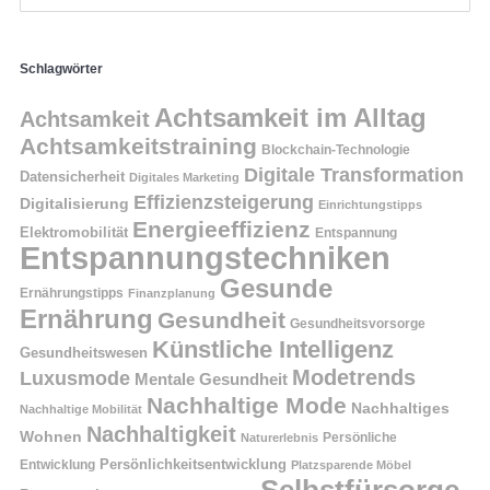
Schlagwörter
Achtsamkeit im Alltag
Achtsamkeit
Achtsamkeitstraining
Blockchain-Technologie
Digitale Transformation
Datensicherheit
Digitales Marketing
Effizienzsteigerung
Digitalisierung
Einrichtungstipps
Energieeffizienz
Elektromobilität
Entspannung
Entspannungstechniken
Gesunde
Ernährungstipps
Finanzplanung
Ernährung
Gesundheit
Gesundheitsvorsorge
Künstliche Intelligenz
Gesundheitswesen
Modetrends
Luxusmode
Mentale Gesundheit
Nachhaltige Mode
Nachhaltiges
Nachhaltige Mobilität
Nachhaltigkeit
Wohnen
Persönliche
Naturerlebnis
Entwicklung
Persönlichkeitsentwicklung
Platzsparende Möbel
Selbstfürsorge