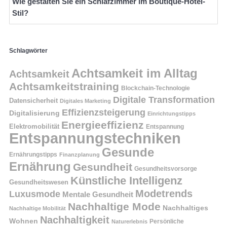
Wie gestalten Sie ein Schlafzimmer im Boutique-Hotel-
Stil?
Schlagwörter
Achtsamkeit im Alltag
Achtsamkeit
Achtsamkeitstraining
Blockchain-Technologie
Digitale Transformation
Datensicherheit
Digitales Marketing
Effizienzsteigerung
Digitalisierung
Einrichtungstipps
Energieeffizienz
Elektromobilität
Entspannung
Entspannungstechniken
Gesunde
Ernährungstipps
Finanzplanung
Ernährung
Gesundheit
Gesundheitsvorsorge
Künstliche Intelligenz
Gesundheitswesen
Modetrends
Luxusmode
Mentale Gesundheit
Nachhaltige Mode
Nachhaltiges
Nachhaltige Mobilität
Nachhaltigkeit
Wohnen
Persönliche
Naturerlebnis