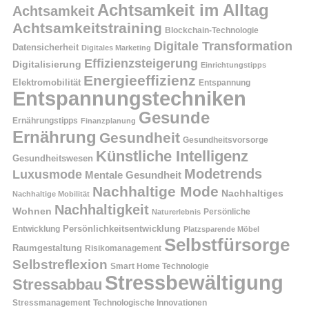
Achtsamkeit im Alltag
Achtsamkeit
Achtsamkeitstraining
Blockchain-Technologie
Digitale Transformation
Datensicherheit
Digitales Marketing
Effizienzsteigerung
Digitalisierung
Einrichtungstipps
Energieeffizienz
Elektromobilität
Entspannung
Entspannungstechniken
Gesunde
Ernährungstipps
Finanzplanung
Ernährung
Gesundheit
Gesundheitsvorsorge
Künstliche Intelligenz
Gesundheitswesen
Modetrends
Luxusmode
Mentale Gesundheit
Nachhaltige Mode
Nachhaltiges
Nachhaltige Mobilität
Nachhaltigkeit
Wohnen
Persönliche
Naturerlebnis
Entwicklung
Persönlichkeitsentwicklung
Platzsparende Möbel
Selbstfürsorge
Raumgestaltung
Risikomanagement
Selbstreflexion
Smart Home Technologie
Stressbewältigung
Stressabbau
Stressmanagement
Technologische Innovationen