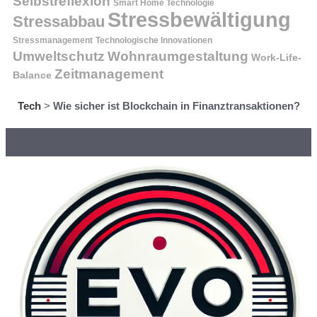
Selbstreflexion
Smart Home Technologie
Stressbewältigung
Stressabbau
Stressmanagement
Technologische Innovationen
Wohnraumgestaltung
Umweltschutz
Work-Life-
Zeitmanagement
Balance
Tech
>
Wie sicher ist Blockchain in Finanztransaktionen?