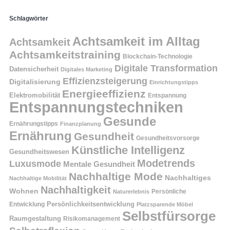
Schlagwörter
Achtsamkeit im Alltag
Achtsamkeit
Achtsamkeitstraining
Blockchain-Technologie
Digitale Transformation
Datensicherheit
Digitales Marketing
Effizienzsteigerung
Digitalisierung
Einrichtungstipps
Energieeffizienz
Elektromobilität
Entspannung
Entspannungstechniken
Gesunde
Ernährungstipps
Finanzplanung
Ernährung
Gesundheit
Gesundheitsvorsorge
Künstliche Intelligenz
Gesundheitswesen
Modetrends
Luxusmode
Mentale Gesundheit
Nachhaltige Mode
Nachhaltiges
Nachhaltige Mobilität
Nachhaltigkeit
Wohnen
Persönliche
Naturerlebnis
Entwicklung
Persönlichkeitsentwicklung
Platzsparende Möbel
Selbstfürsorge
Raumgestaltung
Risikomanagement