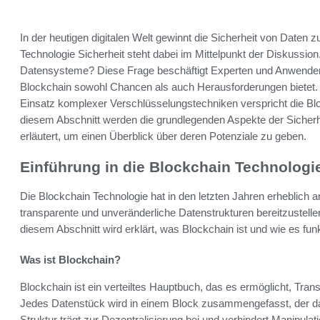
In der heutigen digitalen Welt gewinnt die Sicherheit von Date
Technologie Sicherheit steht dabei im Mittelpunkt der Diskussion
Datensysteme? Diese Frage beschäftigt Experten und Anwender 
Blockchain sowohl Chancen als auch Herausforderungen bietet. D
Einsatz komplexer Verschlüsselungstechniken verspricht die Blo
diesem Abschnitt werden die grundlegenden Aspekte der Sicher
erläutert, um einen Überblick über deren Potenziale zu geben.
Einführung in die Blockchain Technologi
Die Blockchain Technologie hat in den letzten Jahren erheblich a
transparente und unveränderliche Datenstrukturen bereitzustellen
diesem Abschnitt wird erklärt, was Blockchain ist und wie es funk
Was ist Blockchain?
Blockchain ist ein verteiltes Hauptbuch, das es ermöglicht, Tran
Jedes Datenstück wird in einem Block zusammengefasst, der da
Struktur trägt zur Dezentralisierung bei und verhindert Manipula